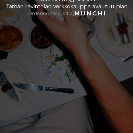
Tämän ravintolan verkkokauppa avautuu pian
Ordering secured by